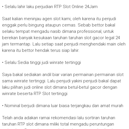
• Selalu lahir laku perjudian RTP Slot Online 24Jam
Saat kalian meninjau agen slot kami, oleh karena itu penjudi
enggak perlu bingung ataupun cemas. Sebab bettor bakal
selaku tempat mengadu nasib dimana professional, untuk
berekan banyak kesukaan taruhan taruhan slot gacor legal 24
jam termantap. Lalu setiap saat penjudi menghendaki main oleh
karena itu bettor hendak terus siap lahir.
• Selalu Sedia tinggi judi winrate tertinggi
Saya bakal sediakan andil biar varian permainan permainan slot
sama winrate tertinggi. Lalu penjudi yakini penjudi bakal dapat
laku pilihan judi online slot dimana betul-betul gacor dengan
winrate beserta RTP Slot tertinggi.
• Nominal berjudi dimana luar biasa terjangkau dan amat murah
Telah anda adakan ramai rekomendasi lalu sortiran taruhan
taruhan RTP slot dimana miliki total mengadu peruntungan