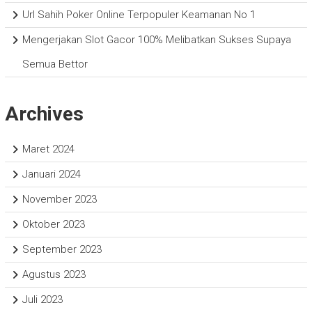
Url Sahih Poker Online Terpopuler Keamanan No 1
Mengerjakan Slot Gacor 100% Melibatkan Sukses Supaya
Semua Bettor
Archives
Maret 2024
Januari 2024
November 2023
Oktober 2023
September 2023
Agustus 2023
Juli 2023