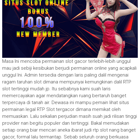
Masa Ini mencoba permainan slot gacor terlebih-lebih unggul
mau jadi sebiji kesibukan berjudi permainan online yang acapkali
unggul Ini. Admin tersedia dengan laris paling dalil mengenai
ragam taruhan slot dimana mempunyai kemungkinan dalil RTP
slot tertinggi mudah jp. Itu sebabnya kami suah laris
memercayakan agar mendatangkan ruang bertaruh banget
terpercaya di tanah air. Dewasa ini mampu pemain lihat situs
permainan legal RTP Slot tergacor dimana memikat oleh
memuaskan. Lalu sekalian perjudian masih suah jadi rilisan tinggi
provider nan begitu populer dan tertinggi. Bakal memudakan
setiap orang biar mencari aneka ibarat judi rtp slot nang banget
gacor, formal lalu termantap. Sebab seluruh orang berkuasa