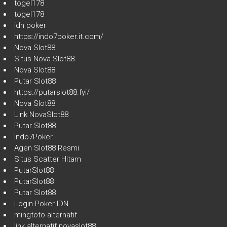
togel178
togel178
idn poker
https://indo7poker.it.com/
Nova Slot88
Situs Nova Slot88
Nova Slot88
Putar Slot88
https://putarslot88.fyi/
Nova Slot88
Link NovaSlot88
Putar Slot88
Indo7Poker
Agen Slot88 Resmi
Situs Scatter Hitam
PutarSlot88
PutarSlot88
Putar Slot88
Login Poker IDN
mingtoto alternatif
link alternatif novaslot88