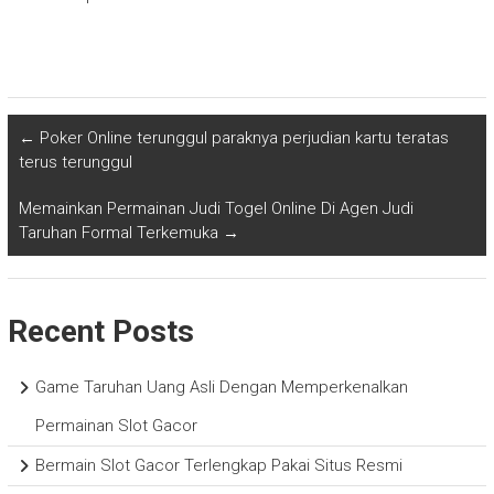
←
Poker Online terunggul paraknya perjudian kartu teratas
terus terunggul
Memainkan Permainan Judi Togel Online Di Agen Judi
Taruhan Formal Terkemuka
→
Recent Posts
Game Taruhan Uang Asli Dengan Memperkenalkan
Permainan Slot Gacor
Bermain Slot Gacor Terlengkap Pakai Situs Resmi