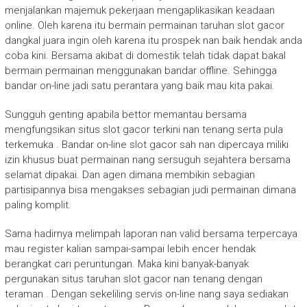
menjalankan majemuk pekerjaan mengaplikasikan keadaan
online. Oleh karena itu bermain permainan taruhan slot gacor
dangkal juara ingin oleh karena itu prospek nan baik hendak anda
coba kini. Bersama akibat di domestik telah tidak dapat bakal
bermain permainan menggunakan bandar offline. Sehingga
bandar on-line jadi satu perantara yang baik mau kita pakai.
Sungguh genting apabila bettor memantau bersama
mengfungsikan situs slot gacor terkini nan tenang serta pula
terkemuka . Bandar on-line slot gacor sah nan dipercaya miliki
izin khusus buat permainan nang sersuguh sejahtera bersama
selamat dipakai. Dan agen dimana membikin sebagian
partisipannya bisa mengakses sebagian judi permainan dimana
paling komplit.
Sama hadirnya melimpah laporan nan valid bersama terpercaya
mau register kalian sampai-sampai lebih encer hendak
berangkat cari peruntungan. Maka kini banyak-banyak
pergunakan situs taruhan slot gacor nan tenang dengan
teraman . Dengan sekeliling servis on-line nang saya sediakan