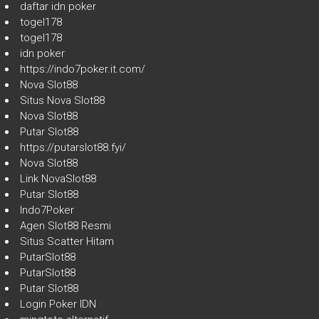
daftar idn poker
togel178
togel178
idn poker
https://indo7poker.it.com/
Nova Slot88
Situs Nova Slot88
Nova Slot88
Putar Slot88
https://putarslot88.fyi/
Nova Slot88
Link NovaSlot88
Putar Slot88
Indo7Poker
Agen Slot88 Resmi
Situs Scatter Hitam
PutarSlot88
PutarSlot88
Putar Slot88
Login Poker IDN