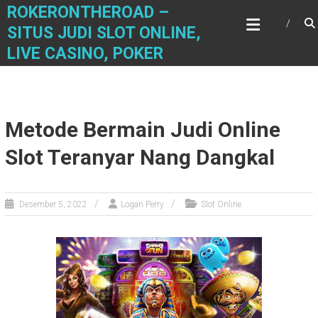
Skip
ROKERONTHEROAD –
to
SITUS JUDI SLOT ONLINE,
content
LIVE CASINO, POKER
Metode Bermain Judi Online
Slot Teranyar Nang Dangkal
Desember 5, 2022
Logan Perry
Slot Online