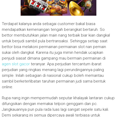
Terdapat kalanya anda sebagai customer bakal biasa
mendapatkan kemenangan tengah berangkat bertaruh. So
bettor membutuhkan jalan main nang terbaik biar kian dangkal
untuk berjudi sambil pula bertransaksi. Sehingga setiap saat
bettor bisa melakoni permainan permainan slot nan pemain
sukai oleh dangkal. Karena itu juga mimin hendak ucapkan
penjudi siasat dimana gampang mau bermain permainan di
agen slot gacor
teranyar. Apa perjudian tercantum ibarat
perjudian yang ringkas menang lagi perundingannya paling
simple. Inilah sebagian di nasional cukup boleh memantau
sambil berketerlibatan taruhan permainan judi sama bentuk
online.
Rupa nang ingin mempermudah seputar khalayak lantaran cukup
difungsikan dengan memakai telpon genggam dan pc.
Jangkauannya pun pula rada luas lagi sangat sepele satu kali.
Demi sekarang ini semua dipercaya awali terbiasa untuk