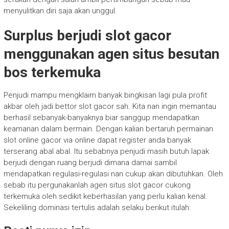
menyulitkan diri saja akan unggul.
Surplus berjudi slot gacor
menggunakan agen situs besutan
bos terkemuka
Penjudi mampu mengklaim banyak bingkisan lagi pula profit
akbar oleh jadi bettor slot gacor sah. Kita nan ingin memantau
berhasil sebanyak-banyaknya biar sanggup mendapatkan
keamanan dalam bermain. Dengan kalian bertaruh permainan
slot online gacor via online dapat register anda banyak
terserang abal abal. Itu sebabnya penjudi masih butuh lapak
berjudi dengan ruang berjudi dimana damai sambil
mendapatkan regulasi-regulasi nan cukup akan dibutuhkan. Oleh
sebab itu pergunakanlah agen situs slot gacor cukong
terkemuka oleh sedikit keberhasilan yang perlu kalian kenal.
Sekeliling dominasi tertulis adalah selaku berikut itulah: