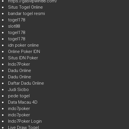
https://gasvipwin88.com/
Situs Togel Online
bandar togel resmi
togel178
slot88
togel178
togel178
idn poker online
Online Poker IDN
Situs IDN Poker
Indo7Poker
Dadu Online
Dadu Online
Daftar Dadu Online
Judi Sicbo
pede togel
Data Macau 4D
indo7poker
indo7poker
Indo7Poker Login
Live Draw Togel