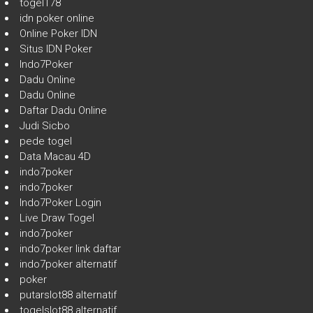
togel178
idn poker online
Online Poker IDN
Situs IDN Poker
Indo7Poker
Dadu Online
Dadu Online
Daftar Dadu Online
Judi Sicbo
pede togel
Data Macau 4D
indo7poker
indo7poker
Indo7Poker Login
Live Draw Togel
indo7poker
indo7poker link daftar
indo7poker alternatif
poker
putarslot88 alternatif
togelslot88 alternatif