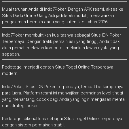
Mulai taruhan Anda di Indo7Poker. Dengan APK resmi, akses ke
Situs Dadu Online
Uang Asli jadi lebih mudah, menawarkan
pengalaman bermain dadu yang autentik di tahun 2026.
Indo7Poker membuktikan kualitasnya sebagai Situs
IDN Poker
Terpercaya. Dengan trafik pemain asli yang tinggi, Anda tidak
akan pernah melawan komputer, melainkan lawan nyata yang
sepadan.
Pedetogel
menjadi contoh Situs Togel Online Terpercaya
modern.
Indo7Poker,
Situs IDN Poker
Terpercaya, tempat berkumpulnya
para juara. Platform resmi ini menyajikan permainan level tinggi
yang menantang, cocok bagi Anda yang ingin mengasah mental
dan strategi poker.
Pedetogel
dikenal luas sebagai Situs Togel Online Terpercaya
dengan sistem permainan stabil.