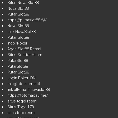
Situs Nova Slot88
Nova Slot88
Putar Slot88
https://putarslot88.fyi/
Nova Slot88
Link NovaSlot88
Putar Slot88
Indo7Poker
Agen Slot88 Resmi
Situs Scatter Hitam
PutarSlot88
PutarSlot88
Putar Slot88
Login Poker IDN
mingtoto alternatif
link alternatif novaslot88
https://totomacau.me/
situs togel resmi
Situs Togel178
situs toto resmi