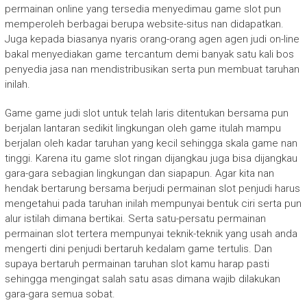
permainan online yang tersedia menyedimau game slot pun
memperoleh berbagai berupa website-situs nan didapatkan.
Juga kepada biasanya nyaris orang-orang agen agen judi on-line
bakal menyediakan game tercantum demi banyak satu kali bos
penyedia jasa nan mendistribusikan serta pun membuat taruhan
inilah.
Game game judi slot untuk telah laris ditentukan bersama pun
berjalan lantaran sedikit lingkungan oleh game itulah mampu
berjalan oleh kadar taruhan yang kecil sehingga skala game nan
tinggi. Karena itu game slot ringan dijangkau juga bisa dijangkau
gara-gara sebagian lingkungan dan siapapun. Agar kita nan
hendak bertarung bersama berjudi permainan slot penjudi harus
mengetahui pada taruhan inilah mempunyai bentuk ciri serta pun
alur istilah dimana bertikai. Serta satu-persatu permainan
permainan slot tertera mempunyai teknik-teknik yang usah anda
mengerti dini penjudi bertaruh kedalam game tertulis. Dan
supaya bertaruh permainan taruhan slot kamu harap pasti
sehingga mengingat salah satu asas dimana wajib dilakukan
gara-gara semua sobat.