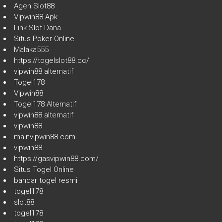
Agen Slot88
Vipwin88 Apk
Link Slot Dana
Situs Poker Online
Malaka555
https://togelslot88.cc/
vipwin88 alternatif
Togel178
Vipwin88
Togel178 Alternatif
vipwin88 alternatif
vipwin88
mainvipwin88.com
vipwin88
https://gasvipwin88.com/
Situs Togel Online
bandar togel resmi
togel178
slot88
togel178