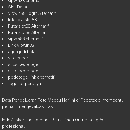
vipwin88 alternatif
Slot Dana
Vipwin88 Login Alternatif
link novaslot88
Putarslot88 Alternatif
Putarslot88 Alternatif
vipwin88 alternatif
Link Vipwin88
agen judi bola
slot gacor
situs pedetogel
situs pedetogel
pedetogel link alternatif
togel terpercaya
Data Pengeluaran Toto Macau Hari Ini di
Pedetogel
membantu
pemain mengevaluasi hasil.
Indo7Poker hadir sebagai Situs
Dadu Online Uang Asli
profesional.