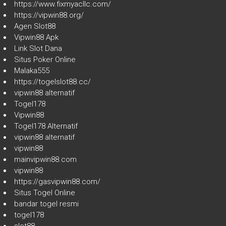
https://www.fixmyacllc.com/
https://vipwin88.org/
Agen Slot88
Vipwin88 Apk
Link Slot Dana
Situs Poker Online
Malaka555
https://togelslot88.cc/
vipwin88 alternatif
Togel178
Vipwin88
Togel178 Alternatif
vipwin88 alternatif
vipwin88
mainvipwin88.com
vipwin88
https://gasvipwin88.com/
Situs Togel Online
bandar togel resmi
togel178