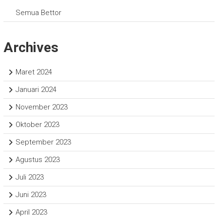
Semua Bettor
Archives
Maret 2024
Januari 2024
November 2023
Oktober 2023
September 2023
Agustus 2023
Juli 2023
Juni 2023
April 2023