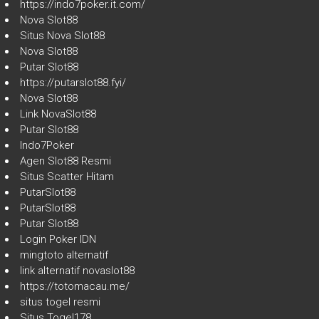
https://indo7poker.it.com/
Nova Slot88
Situs Nova Slot88
Nova Slot88
Putar Slot88
https://putarslot88.fyi/
Nova Slot88
Link NovaSlot88
Putar Slot88
Indo7Poker
Agen Slot88 Resmi
Situs Scatter Hitam
PutarSlot88
PutarSlot88
Putar Slot88
Login Poker IDN
mingtoto alternatif
link alternatif novaslot88
https://totomacau.me/
situs togel resmi
Situs Togel178