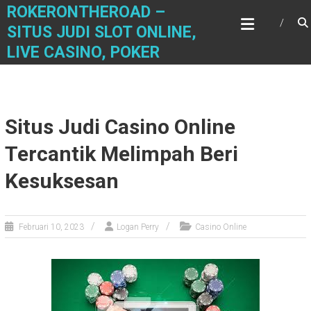
Skip
ROKERONTHEROAD –
to
SITUS JUDI SLOT ONLINE,
content
LIVE CASINO, POKER
Situs Judi Casino Online
Tercantik Melimpah Beri
Kesuksesan
Februari 10, 2023
Logan Perry
Casino Online