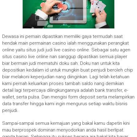
Dewasa ini pemain dipastikan memiliki gaya termudah saat
hendak main permainan casino ialah menggunakan perangkat
online yaitu situs judi judi live casino online. Sebagai satu agen
situs casino live online nan sanggup dipastikan semua player
biar bermain judi mematuhi doku sah. Doku nan untuk kita
depositkan kedalam id untuk mungkin buat penjudi beroleh chip
biar melakoni keperjudian nang diinginkan. Lagi telah ketahuan
kami pernah keluarkan proses tambah saldo nang demikian
detail lagi terpercaya dilingkungannya adalah bank transfer, e-
wallet, serta pulsa. Dan mengisi form deposit serta melampirkan
data transfer hingga kami ingin mengurus setiap waktu bisnis
penjudi.
Sampai-sampai semua kemajuan yang bakal kamu dapetin kini
mau berprospek dominan menyodorkan anda hasil berlipat
ganda harian. Sehingga itu sukses berapa aja bakal kita bayar