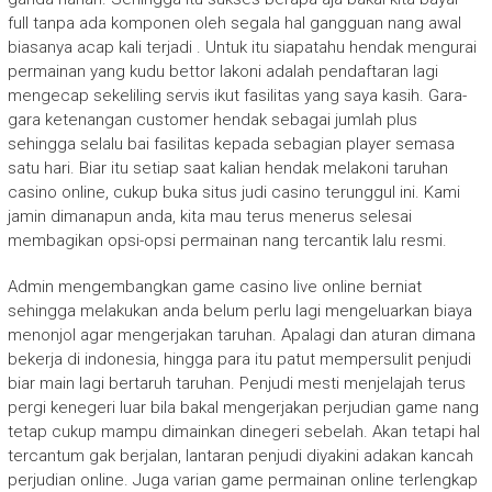
full tanpa ada komponen oleh segala hal gangguan nang awal
biasanya acap kali terjadi . Untuk itu siapatahu hendak mengurai
permainan yang kudu bettor lakoni adalah pendaftaran lagi
mengecap sekeliling servis ikut fasilitas yang saya kasih. Gara-
gara ketenangan customer hendak sebagai jumlah plus
sehingga selalu bai fasilitas kepada sebagian player semasa
satu hari. Biar itu setiap saat kalian hendak melakoni taruhan
casino online, cukup buka situs judi casino terunggul ini. Kami
jamin dimanapun anda, kita mau terus menerus selesai
membagikan opsi-opsi permainan nang tercantik lalu resmi.
Admin mengembangkan game casino live online berniat
sehingga melakukan anda belum perlu lagi mengeluarkan biaya
menonjol agar mengerjakan taruhan. Apalagi dan aturan dimana
bekerja di indonesia, hingga para itu patut mempersulit penjudi
biar main lagi bertaruh taruhan. Penjudi mesti menjelajah terus
pergi kenegeri luar bila bakal mengerjakan perjudian game nang
tetap cukup mampu dimainkan dinegeri sebelah. Akan tetapi hal
tercantum gak berjalan, lantaran penjudi diyakini adakan kancah
perjudian online. Juga varian game permainan online terlengkap