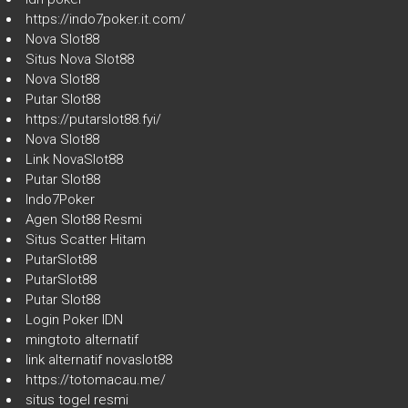
https://indo7poker.it.com/
Nova Slot88
Situs Nova Slot88
Nova Slot88
Putar Slot88
https://putarslot88.fyi/
Nova Slot88
Link NovaSlot88
Putar Slot88
Indo7Poker
Agen Slot88 Resmi
Situs Scatter Hitam
PutarSlot88
PutarSlot88
Putar Slot88
Login Poker IDN
mingtoto alternatif
link alternatif novaslot88
https://totomacau.me/
situs togel resmi