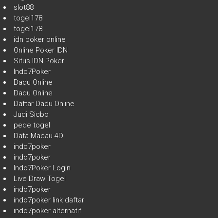
slot88
togel178
togel178
idn poker online
Online Poker IDN
Situs IDN Poker
Indo7Poker
Dadu Online
Dadu Online
Daftar Dadu Online
Judi Sicbo
pede togel
Data Macau 4D
indo7poker
indo7poker
Indo7Poker Login
Live Draw Togel
indo7poker
indo7poker link daftar
indo7poker alternatif