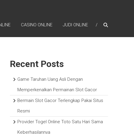
NLINE
CASINO ONLINE
JUDI ONLINE
Recent Posts
Game Taruhan Uang Asli Dengan
Memperkenalkan Permainan Slot Gacor
Bermain Slot Gacor Terlengkap Pakai Situs
Resmi
Provider Togel Online Toto Satu Hari Sama
Keberhasilannya