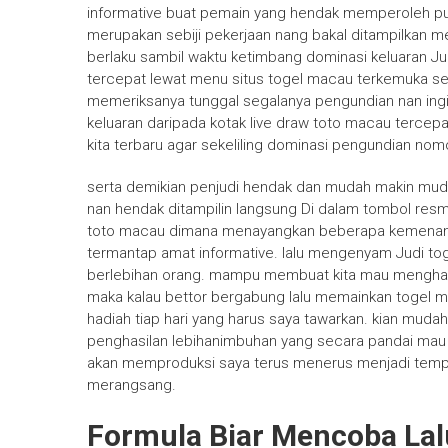
informative buat pemain yang hendak memperoleh pur
merupakan sebiji pekerjaan nang bakal ditampilkan me
berlaku sambil waktu ketimbang dominasi keluaran Judi
tercepat lewat menu situs togel macau terkemuka se
memeriksanya tunggal segalanya pengundian nan ingi
keluaran daripada kotak live draw toto macau tercepat
kita terbaru agar sekeliling dominasi pengundian nom
serta demikian penjudi hendak dan mudah makin mud
nan hendak ditampilin langsung Di dalam tombol resmi
toto macau dimana menayangkan beberapa kemenang
termantap amat informative. lalu mengenyam Judi togel
berlebihan orang. mampu membuat kita mau menghadi
maka kalau bettor bergabung lalu memainkan togel 
hadiah tiap hari yang harus saya tawarkan. kian mu
penghasilan lebihanimbuhan yang secara pandai mau
akan memproduksi saya terus menerus menjadi tempa
merangsang.
Formula Biar Mencoba Lal