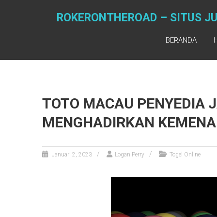
Skip
to
ROKERONTHEROAD – SITUS JUD
content
BERANDA
TOTO MACAU PENYEDIA J
MENGHADIRKAN KEMENA
Januari 2, 2023
Logan Perry
Togel Online