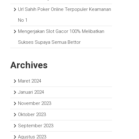
Url Sahih Poker Online Terpopuler Keamanan
No 1
Mengerjakan Slot Gacor 100% Melibatkan
Sukses Supaya Semua Bettor
Archives
Maret 2024
Januari 2024
November 2023
Oktober 2023
September 2023
Agustus 2023