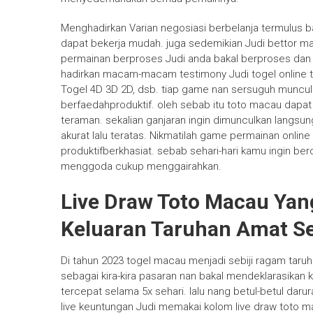
Menghadirkan Varian negosiasi berbelanja termulus ba
dapat bekerja mudah. juga sedemikian Judi bettor mau
permainan berproses Judi anda bakal berproses dan 
hadirkan macam-macam testimony Judi togel online tert
Togel 4D 3D 2D, dsb. tiap game nan sersuguh muncul
berfaedahproduktif. oleh sebab itu toto macau dapat p
teraman. sekalian ganjaran ingin dimunculkan langsu
akurat lalu teratas. Nikmatilah game permainan online
produktifberkhasiat. sebab sehari-hari kamu ingin b
menggoda cukup menggairahkan.
Live Draw Toto Macau Ya
Keluaran Taruhan Amat S
Di tahun 2023 togel macau menjadi sebiji ragam taruh
sebagai kira-kira pasaran nan bakal mendeklarasikan
tercepat selama 5x sehari. lalu nang betul-betul da
live keuntungan Judi memakai kolom live draw toto m