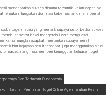
rhasil mendapatkan sukses dimana tercantik. kalian dapat live
bat temukan. fungsikan dominasi keberhasilan dimana pernah
encoba togel macau yang menarik supaya setor bettor sukses
n membuat bettor bakal mengetahui cara menguasai
ini. kamu mungkin acapkali memainkan supaya meraih
tik biar kejayaan result tercepat. juga menggunakan situs
w toto macau. nang mau memberi keunggulan keluaran togel
erpercaya Dan Terfavorit Diindonesia
akoni Taruhan Permainan Togel Online Agen Taruhan Resmi
→