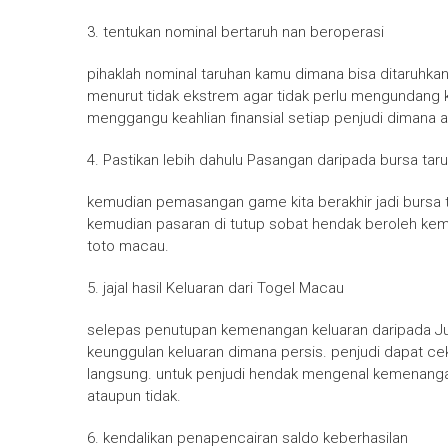
3. tentukan nominal bertaruh nan beroperasi
pihaklah nominal taruhan kamu dimana bisa ditaruhka
menurut tidak ekstrem agar tidak perlu mengundang 
menggangu keahlian finansial setiap penjudi dimana
4. Pastikan lebih dahulu Pasangan daripada bursa taru
kemudian pemasangan game kita berakhir jadi bursa ta
kemudian pasaran di tutup sobat hendak beroleh kem
toto macau.
5. jajal hasil Keluaran dari Togel Macau
selepas penutupan kemenangan keluaran daripada Ju
keunggulan keluaran dimana persis. penjudi dapat cek 
langsung. untuk penjudi hendak mengenal kemenangan 
ataupun tidak.
6. kendalikan penapencairan saldo keberhasilan